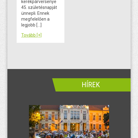
kerékpárversenye
45. születésnapját
ünnepli. Ennek
megfelelően a
legjobb […]
Tovább [+]
HÍREK