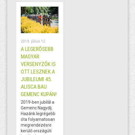
2019. július 12.
A LEGERŐSEBB
MAGYAR
VERSENYZŐK IS
OTT LESZNEK A
JUBILEUMI 45.
ALISCA BAU
GEMENC KUPÁN!
2019-ben jubilál a
Gemenc Nagydíj.
Hazánk legrégebb
óta folyamatosan
megrendezésre
kerülő országúti