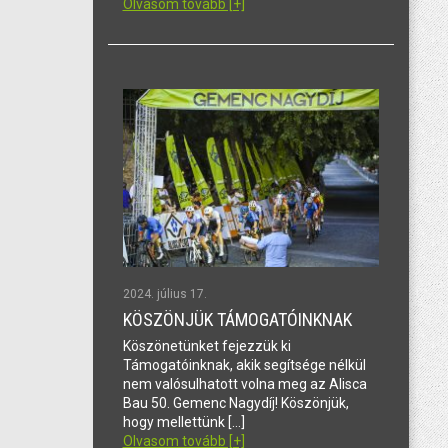
Olvasom tovább [+]
2024. július 17.
KÖSZÖNJÜK TÁMOGATÓINKNAK
Köszönetünket fejezzük ki
Támogatóinknak, akik segítsége nélkül
nem valósulhatott volna meg az Alisca
Bau 50. Gemenc Nagydíj! Köszönjük,
hogy mellettünk […]
Olvasom tovább [+]