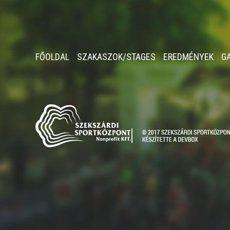
FŐOLDAL
SZAKASZOK/STAGES
EREDMÉNYEK
G