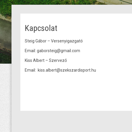
Kapcsolat
Steig Gábor – Versenyigazgató
Email:
gaborsteig@gmail.com
Kiss Albert – Szervező
Email:
kiss.albert@szekszardisport.hu