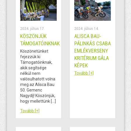
2024. július 17.
2024. július 14.
KÖSZÖNJÜK
ALISCA BAU-
TÁMOGATÓINKNAK
PÁLINKÁS CSABA
EMLÉKVERSENY
Köszönetünket
fejezzük ki
KRITÉRIUM GÁLA
Támogatóinknak,
KÉPEK
akik segítsége
Tovább [+]
nélkül nem
valósulhatott volna
meg az Alisca Bau
50. Gemenc
Nagydíj! Köszönjük,
hogy mellettünk […]
Tovább [+]