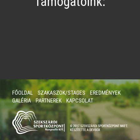
Támogatóink:
FŐOLDAL
SZAKASZOK/STAGES
EREDMÉNYEK
GALÉRIA
PARTNEREK
KAPCSOLAT