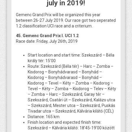
july in 2019!
Gemenc Grand Prix will be organized this year
between 26-27 July 2019. Our race got two seperated
1.2 classification UCI race and a criterium.
45. Gemenc Grand Prix I. UCI 1.2
Race date: Friday, July 26th, 2019
Start location and start time: Szekszárd – Béla
király tér: 15’00
Route: Szekszárd (Béla tér) – Harc – Zomba –
Kisdorog – Bonyhádvarasd – Bonyhád –
Kisdorog – Bonyhádvarasd – Bonyhád –
Kisdorog – Tevel – Kéty – Zomba – Kisdorog –
Tevel – Kéty – Zomba – Kisdorog – Telev – Kéty
– Zomba – Harc – Szekszárd, Garay tér –
Szekszárd, Csatári út – Szekszárd, Kalázs utca
– Szekszárd, Mester utca – Szekszárd, Puskás
Tivadar utca – Szekszárd, Kálvária kilátó (CÉL)
Distance: 165 km
Finish location and expected finish time:
Szekszárd – Kálvária kilátó: 18’45-19’00 között