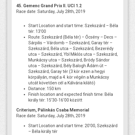
45. Gemenc Grand Prix II. UCI 1.2
Race date: Saturday, July 28th, 2019
Start Location and start time: Szekszárd – Béla
tér: 13’00
Route: Szekszárd (Béla tér) – Őcsény – Decs –
Sárpilis – Várdomb – Szekszárd, Garay tér –
Szekszárd, Béla utca – Szekszárd, Bezerédy
utca – Szekszárd, Ybl Miklós utca – Szekszárd,
Munkácsy utca – Szekszárd, Bródy Sándor
utca – Szekszárd, Bély Balogh Ádám út –
Szekszárd, Garay tér (3 kör ezen a hegyi
körpályán, majd a 4. kör végén a Munkácsy
utcát követően cél a Kálvária kilátó)
Distance: 150 km
Finish location and expected finish time: Béla
király tér: 15’30-16’00 között
Criterium, Pálinkás Csaba Memorial
Race date: Saturday, July 28th, 2019
Start Location and start time: 20’00, Szekszárd
– Béla király tér