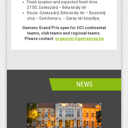
Finish location and expected finish time:
21’00, Szekszárd – Béla király tér
Route: Szekszárd, Béla király tér – Bezerédj
utca – Széchenyi u. – Garay tér körpálya
Gemenc Grand Prix open for UCI continental
teams, club teams and regional teams.
Please contact:
organizer@gemencgp.hu
NEWS