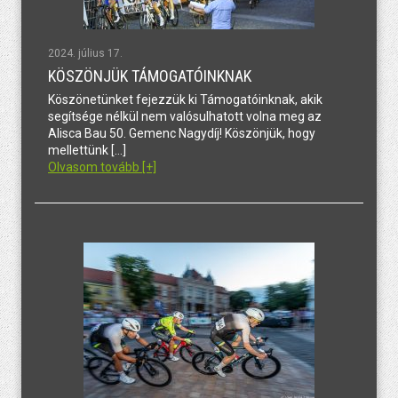
2024. július 17.
KÖSZÖNJÜK TÁMOGATÓINKNAK
Köszönetünket fejezzük ki Támogatóinknak, akik
segítsége nélkül nem valósulhatott volna meg az
Alisca Bau 50. Gemenc Nagydíj! Köszönjük, hogy
mellettünk […]
Olvasom tovább [+]