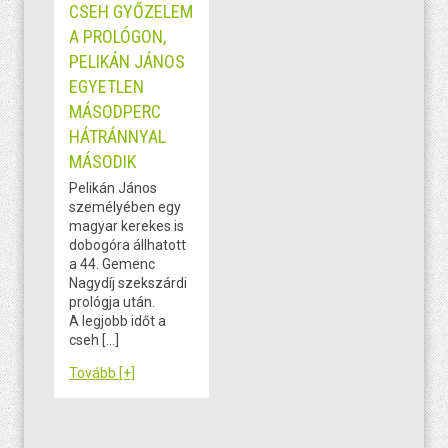
CSEH GYŐZELEM
A PROLÓGON,
PELIKÁN JÁNOS
EGYETLEN
MÁSODPERC
HÁTRÁNNYAL
MÁSODIK
Pelikán János
személyében egy
magyar kerekes is
dobogóra állhatott
a 44. Gemenc
Nagydíj szekszárdi
prológja után.
A legjobb időt a
cseh […]
Tovább [+]