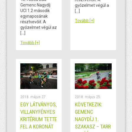
Gemenc Nagydíj
győzelmet végül a
UCI 1.2 második
[…]
egynaposának
Tovább [+]
résztvevőit. A
győzelmet végül az
[…]
Tovább [+]
2018. május 27.
2018. május 25.
EGY LÁTVÁNYOS,
KÖVETKEZIK:
VILLANYFÉNYES
GEMENC
KRITÉRIUM TETTE
NAGYDÍJ 1.
FEL A KORONÁT
SZAKASZ – TARR