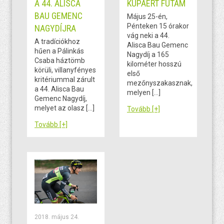
A 44. ALISCA
KUPÁÉRT FUTAM
BAU GEMENC
Május 25-én,
Pénteken 15 órakor
NAGYDÍJRA
vág neki a 44.
A tradíciókhoz
Alisca Bau Gemenc
hűen a Pálinkás
Nagydíj a 165
Csaba háztömb
kilométer hosszú
körüli, villanyfényes
első
kritériummal zárult
mezőnyszakasznak,
a 44. Alisca Bau
melyen […]
Gemenc Nagydíj,
melyet az olasz […]
Tovább [+]
Tovább [+]
2018. május 24.