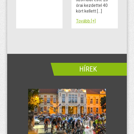
órai kezdettel 40
kört kellett […]
Tovább [+]
HÍREK