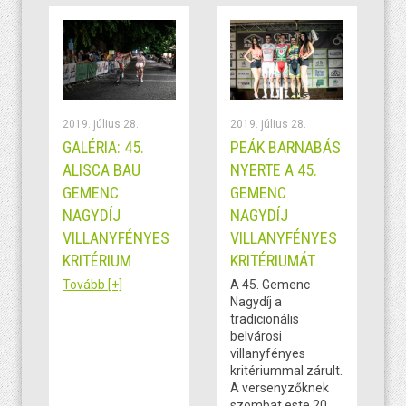
2019. július 28.
2019. július 28.
GALÉRIA: 45.
PEÁK BARNABÁS
ALISCA BAU
NYERTE A 45.
GEMENC
GEMENC
NAGYDÍJ
NAGYDÍJ
VILLANYFÉNYES
VILLANYFÉNYES
KRITÉRIUM
KRITÉRIUMÁT
Tovább [+]
A 45. Gemenc
Nagydíj a
tradicionális
belvárosi
villanyfényes
kritériummal zárult.
A versenyzőknek
szombat este 20