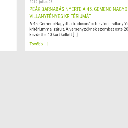
2019. július 28.
PEÁK BARNABÁS NYERTE A 45. GEMENC NAGYD
VILLANYFÉNYES KRITÉRIUMÁT
A 45. Gemenc Nagydíj a tradicionális belvárosi villanyf
kritériummal zárult. A versenyzőknek szombat este 20
kezdettel 40 kört kellett […]
Tovább [+]