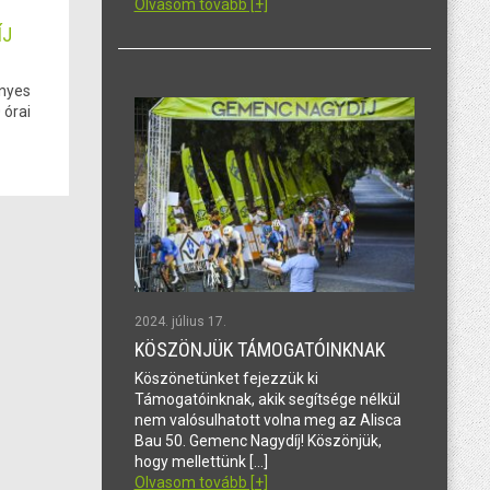
Olvasom tovább [+]
ÍJ
ényes
 órai
2024. július 17.
KÖSZÖNJÜK TÁMOGATÓINKNAK
Köszönetünket fejezzük ki
Támogatóinknak, akik segítsége nélkül
nem valósulhatott volna meg az Alisca
Bau 50. Gemenc Nagydíj! Köszönjük,
hogy mellettünk […]
Olvasom tovább [+]