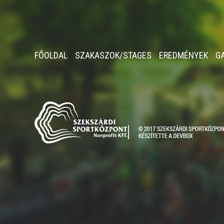
FŐOLDAL
SZAKASZOK/STAGES
EREDMÉNYEK
G