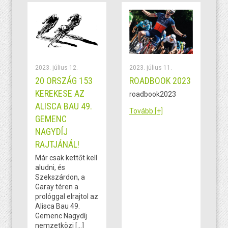
2023. július 12.
2023. július 11.
20 ORSZÁG 153
ROADBOOK 2023
KEREKESE AZ
roadbook2023
ALISCA BAU 49.
Tovább [+]
GEMENC
NAGYDÍJ
RAJTJÁNÁL!
Már csak kettőt kell
aludni, és
Szekszárdon, a
Garay téren a
prológgal elrajtol az
Alisca Bau 49.
Gemenc Nagydíj
nemzetközi […]