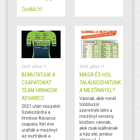
Tovább [+]
2023. július 11.
2023. július 11.
BEMUTATJUK A
MIKOR ÉS HOL
CSAPATOKAT:
TALÁLKOZHATUNK
TEAM HRINKOW
A MEZŐNNYEL?
ADVARICS
Vannak, akik minél
többbször
2021 után visszatér
szeretnék látni a
Szekszárdra a
mezőnyt verseny
Hrinkow Advarics
közben, vannak,
csapata. Két éve
akik csak kiállnának
uralták a mezőnyt
a ház elé, amikor
az osztrákok a
elzúg a […]