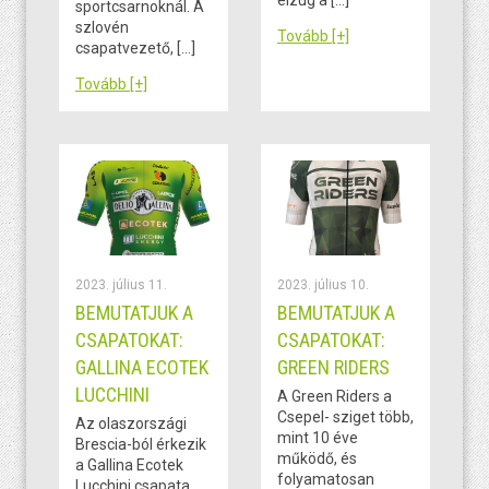
sportcsarnoknál. A
szlovén
Tovább [+]
csapatvezető, […]
Tovább [+]
2023. július 11.
2023. július 10.
BEMUTATJUK A
BEMUTATJUK A
CSAPATOKAT:
CSAPATOKAT:
GALLINA ECOTEK
GREEN RIDERS
LUCCHINI
A Green Riders a
Csepel- sziget több,
Az olaszországi
mint 10 éve
Brescia-ból érkezik
működő, és
a Gallina Ecotek
folyamatosan
Lucchini csapata