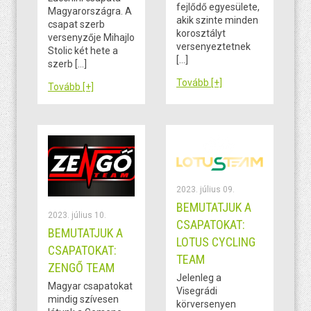
fejlődő egyesülete,
Magyarországra. A
akik szinte minden
csapat szerb
korosztályt
versenyzője Mihajlo
versenyeztetnek
Stolic két hete a
[…]
szerb […]
Tovább [+]
Tovább [+]
2023. július 09.
BEMUTATJUK A
2023. július 10.
CSAPATOKAT:
BEMUTATJUK A
LOTUS CYCLING
CSAPATOKAT:
TEAM
ZENGŐ TEAM
Jelenleg a
Magyar csapatokat
Visegrádi
mindig szívesen
körversenyen