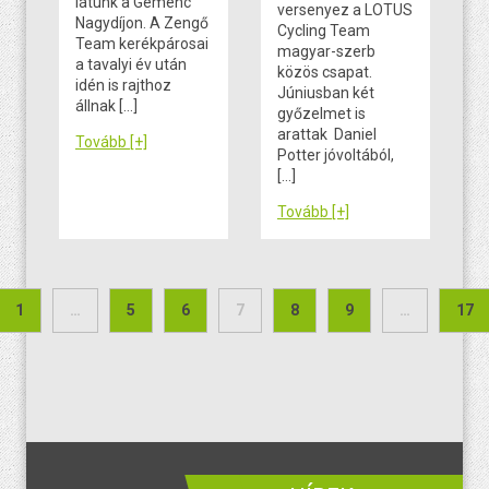
látunk a Gemenc
versenyez a LOTUS
Nagydíjon. A Zengő
Cycling Team
Team kerékpárosai
magyar-szerb
a tavalyi év után
közös csapat.
idén is rajthoz
Júniusban két
állnak […]
győzelmet is
arattak Daniel
Tovább [+]
Potter jóvoltából,
[…]
Tovább [+]
Bejegyzések lapozása
1
…
5
6
7
8
9
…
17