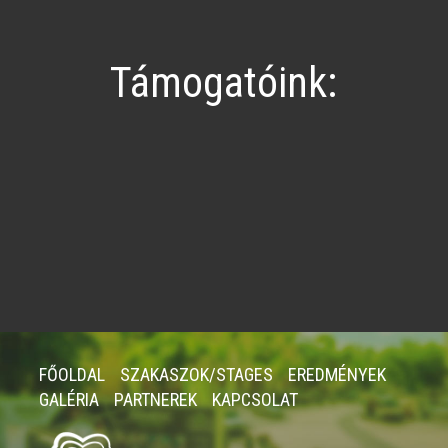
Támogatóink:
FŐOLDAL
SZAKASZOK/STAGES
EREDMÉNYEK
GALÉRIA
PARTNEREK
KAPCSOLAT