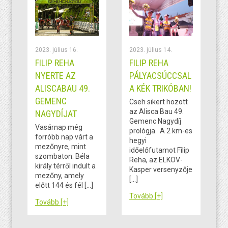
2023. július 16.
2023. július 14.
FILIP REHA
FILIP REHA
NYERTE AZ
PÁLYACSÚCCSAL
ALISCABAU 49.
A KÉK TRIKÓBAN!
GEMENC
Cseh sikert hozott
az Alisca Bau 49.
NAGYDÍJAT
Gemenc Nagydíj
Vasárnap még
prológja. A 2 km-es
forróbb nap várt a
hegyi
mezőnyre, mint
időelőfutamot Filip
szombaton. Béla
Reha, az ELKOV-
király térről indult a
Kasper versenyzője
mezőny, amely
[…]
előtt 144 és fél […]
Tovább [+]
Tovább [+]