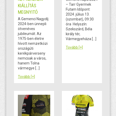
– Tarr Gyermek
KIÁLLÍTÁS
Futam Időpont:
MEGNYITÓ
2024. július 13.
A Gemenci Nagydíj
(szombat), 09:30
2024-ben ünnepli
óra Helyszín:
ötvenéves
Szekszárd, Béla
jubileumát. Az
király tér,
1975-ben életre
Vármegyeháza […]
hívott nemzetközi
Tovább [+]
országúti
kerékpárverseny
nemcsak a város,
hanem Tolna
vármegye […]
Tovább [+]