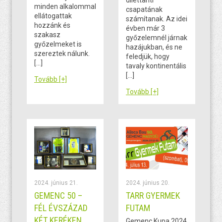
minden alkalommal
csapatának
ellátogattak
számítanak. Az idei
hozzánk és
évben már 3
szakasz
győzelemnél járnak
győzelmeket is
hazájukban, és ne
szereztek nálunk.
feledjük, hogy
[…]
tavaly kontinentális
[…]
Tovább [+]
Tovább [+]
2024. június 21.
2024. június 20.
GEMENC 50 –
TARR GYERMEK
FÉL ÉVSZÁZAD
FUTAM
KÉT KERÉKEN
Gemenc Kupa 2024