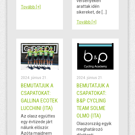
versenyeken
arattak idén
Tovább [+]
sikereket, de […]
Tovább [+]
2024. június 21.
2024. június 21.
BEMUTATJUK A
BEMUTATJUK A
CSAPATOKAT:
CSAPATOKAT:
GALLINA ECOTEK
B&P CYCLING
LUCCHINI (ITA)
TEAM SOLME
OLMO (ITA)
Az olasz együttes
egy évtizede járt
Olaszország egyik
nálunk először.
meghatározó
Azóta majdnem
dilettanti