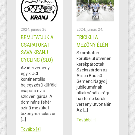
2024. június 26.
2024. június 24.
BEMUTATJUK A
TRICIKLI A
CSAPATOKAT:
MEZŐNY ÉLÉN
SAVA KRANJ
Szombaton
körülbelül ötvenen
CYCLING (SLO)
kerékpároztak
Az idei verseny
Szekszárdon az
egyik UCI
Alisca Bau 50.
kontinentális
Gemenc Nagydíj
bejegyzésű külföldi
jubileumának
csapata ez a
alkalmából a régi
szlovén gárda. A
háztömb körüli
domináns fehér
verseny útvonalán.
színű mezüket
Az […]
bizonyára sokszor
[…]
Tovább [+]
Tovább [+]