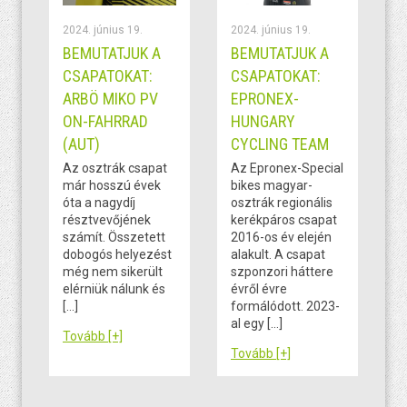
2024. június 19.
2024. június 19.
BEMUTATJUK A
BEMUTATJUK A
CSAPATOKAT:
CSAPATOKAT:
ARBÖ MIKO PV
EPRONEX-
ON-FAHRRAD
HUNGARY
(AUT)
CYCLING TEAM
Az osztrák csapat
Az Epronex-Special
már hosszú évek
bikes magyar-
óta a nagydíj
osztrák regionális
résztvevőjének
kerékpáros csapat
számít. Összetett
2016-os év elején
dobogós helyezést
alakult. A csapat
még nem sikerült
szponzori háttere
elérniük nálunk és
évről évre
[…]
formálódott. 2023-
al egy […]
Tovább [+]
Tovább [+]