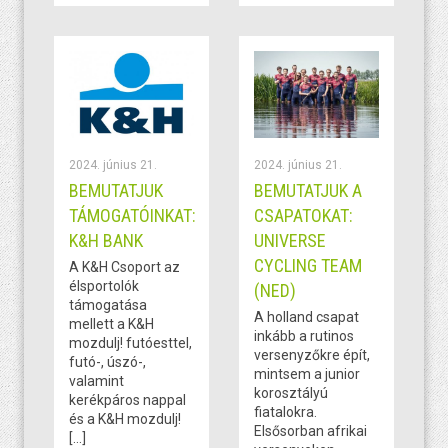
2024. június 21.
2024. június 21.
BEMUTATJUK
BEMUTATJUK A
TÁMOGATÓINKAT:
CSAPATOKAT:
K&H BANK
UNIVERSE
CYCLING TEAM
A K&H Csoport az
élsportolók
(NED)
támogatása
A holland csapat
mellett a K&H
inkább a rutinos
mozdulj! futóesttel,
versenyzőkre épít,
futó-, úszó-,
mintsem a junior
valamint
korosztályú
kerékpáros nappal
fiatalokra.
és a K&H mozdulj!
Elsősorban afrikai
[…]