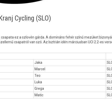
ranj Cycling (SLO)
ldi csapata ez a szlovén gárda. A domináns fehér színű mezüket bizonyá
zellemű csapatról van szó. Az Isztrián idén márciusban UCI 2.2-es ver
Jaka
SL
Marcel
SL
Teo
SL
Luka
SL
Grega
SL
Matic
SL