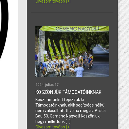
Olvasom tovább [+]
2024. július 17.
KÖSZÖNJÜK TÁMOGATÓINKNAK
Köszönetünket fejezzük ki
Támogatóinknak, akik segítsége nélkül
nem valósulhatott volna meg az Alisca
Bau 50. Gemenc Nagydíj! Köszönjük,
hogy mellettünk […]
Olvasom tovább [+]