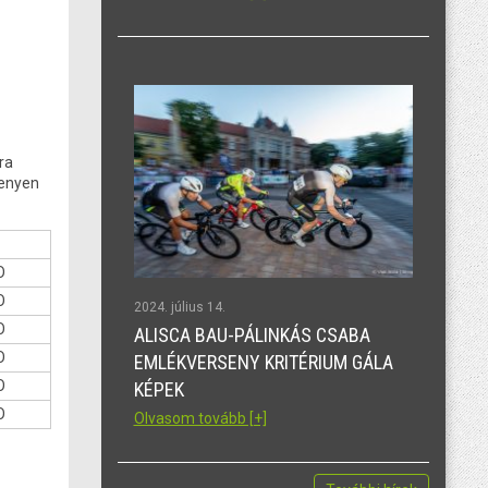
ra
senyen
O
O
2024. július 14.
O
ALISCA BAU-PÁLINKÁS CSABA
O
EMLÉKVERSENY KRITÉRIUM GÁLA
O
KÉPEK
O
Olvasom tovább [+]