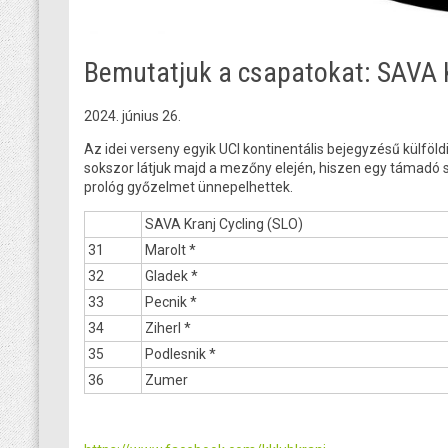
Bemutatjuk a csapatokat: SAVA K
2024. június 26.
Az idei verseny egyik UCI kontinentális bejegyzésű külfö
sokszor látjuk majd a mezőny elején, hiszen egy támadó s
prológ győzelmet ünnepelhettek.
SAVA Kranj Cycling (SLO)
31
Marolt *
32
Gladek *
33
Pecnik *
34
Ziherl *
35
Podlesnik *
36
Zumer