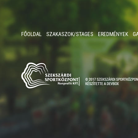
FŐOLDAL
SZAKASZOK/STAGES
EREDMÉNYEK
G