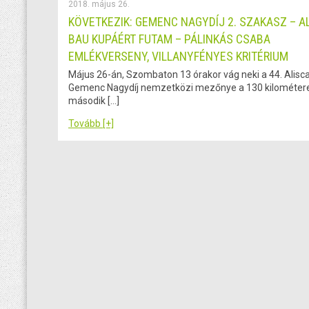
2018. május 26.
KÖVETKEZIK: GEMENC NAGYDÍJ 2. SZAKASZ – A
BAU KUPÁÉRT FUTAM – PÁLINKÁS CSABA
EMLÉKVERSENY, VILLANYFÉNYES KRITÉRIUM
Május 26-án, Szombaton 13 órakor vág neki a 44. Alisc
Gemenc Nagydíj nemzetközi mezőnye a 130 kilométeres
második […]
Tovább [+]