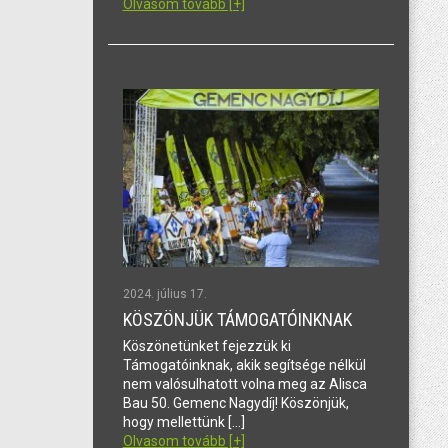
Olvasom tovább [+]
2024. július 17.
KÖSZÖNJÜK TÁMOGATÓINKNAK
Köszönetünket fejezzük ki
Támogatóinknak, akik segítsége nélkül
nem valósulhatott volna meg az Alisca
Bau 50. Gemenc Nagydíj! Köszönjük,
hogy mellettünk […]
Olvasom tovább [+]