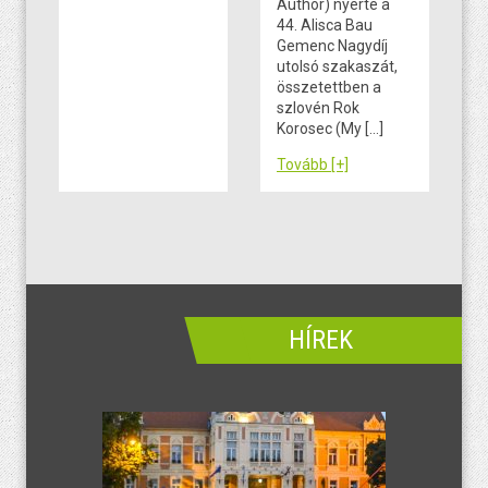
Author) nyerte a
44. Alisca Bau
Gemenc Nagydíj
utolsó szakaszát,
összetettben a
szlovén Rok
Korosec (My […]
Tovább [+]
HÍREK