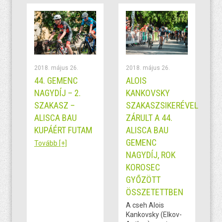
2018. május 26.
2018. május 26.
44. GEMENC
ALOIS
NAGYDÍJ – 2.
KANKOVSKY
SZAKASZ –
SZAKASZSIKERÉVEL
ALISCA BAU
ZÁRULT A 44.
KUPÁÉRT FUTAM
ALISCA BAU
GEMENC
Tovább [+]
NAGYDÍJ, ROK
KOROSEC
GYŐZÖTT
ÖSSZETETTBEN
A cseh Alois
Kankovsky (Elkov-