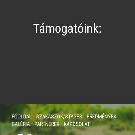
Támogatóink:
FŐOLDAL
SZAKASZOK/STAGES
EREDMÉNYEK
GALÉRIA
PARTNEREK
KAPCSOLAT