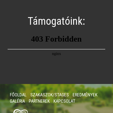
Támogatóink:
FŐOLDAL
SZAKASZOK/STAGES
EREDMÉNYEK
GALÉRIA
PARTNEREK
KAPCSOLAT