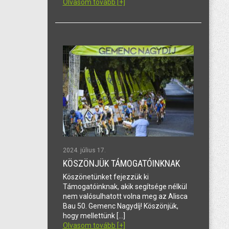
Olvasom tovább [+]
2024. július 17.
KÖSZÖNJÜK TÁMOGATÓINKNAK
Köszönetünket fejezzük ki
Támogatóinknak, akik segítsége nélkül
nem valósulhatott volna meg az Alisca
Bau 50. Gemenc Nagydíj! Köszönjük,
hogy mellettünk […]
Olvasom tovább [+]