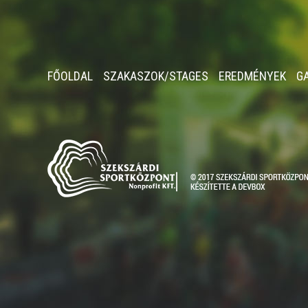
FŐOLDAL
SZAKASZOK/STAGES
EREDMÉNYEK
G