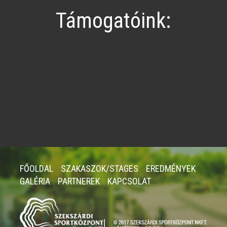
Támogatóink:
FŐOLDAL
SZAKASZOK/STAGES
EREDMÉNYEK
GALÉRIA
PARTNEREK
KAPCSOLAT