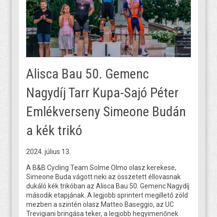
Alisca Bau 50. Gemenc
Nagydíj Tarr Kupa-Sajó Péter
Emlékverseny Simeone Budán
a kék trikó
2024. július 13.
A B&B Cycling Team Solme Olmo olasz kerekese,
Simeone Buda vágott neki az összetett éllovasnak
dukáló kék trikóban az Alisca Bau 50. Gemenc Nagydíj
második etapjának. A legjobb sprintert megillető zöld
mezben a szintén olasz Matteo Baseggio, az UC
Trevigiani bringása teker, a legjobb hegyimenőnek