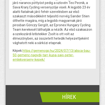
járó narancs pöttyöst pedig a szlovén Teo Pecnik, a
Sava Kranj Cycling versenyzője viseli. A legjobb 23 év
alatti fiatalnak járó fehér szerelésben az első
szakaszt másodikként teljesítő norvég Sander Stien
ölthette magára, míg a legjobb magyarnak járó
pirosban Gönczy Gergőt, az Epronex Hungary Cycling
Team kerekesét láthatják a nézők. Az első szakaszon
a szekszárdi Istlstekker Zsolt is ott volt az
élmezőnyben, az összetett hetedik helyezettjeként
vághatott neki a sárközi etapnak.
Képek:
https://gemencgp.hu/2024/07/13/alisca-bau-
50-gemenc-nagydij-tarr-kupa-sajo-peter-
emlekverseny-kepek/
HÍREK