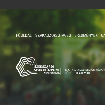
FŐOLDAL
SZAKASZOK/STAGES
EREDMÉNYEK
G