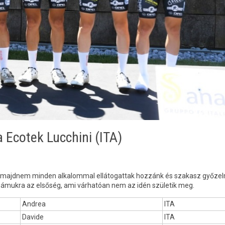
 Ecotek Lucchini (ITA)
óta majdnem minden alkalommal ellátogattak hozzánk és szakasz győze
zámukra az elsőség, ami várhatóan nem az idén születik meg.
Andrea
ITA
Davide
ITA