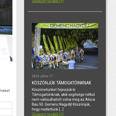
Olvasom tovább [+]
2024. július 17.
KÖSZÖNJÜK TÁMOGATÓINKNAK
Köszönetünket fejezzük ki
lmeket
Támogatóinknak, akik segítsége nélkül
nem valósulhatott volna meg az Alisca
Bau 50. Gemenc Nagydíj! Köszönjük,
hogy mellettünk […]
Olvasom tovább [+]