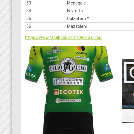
53
Menegale
54
Favretto
55
Calzaferri *
56
Mazzoleni
https://www.facebook.com/DelioGallina/