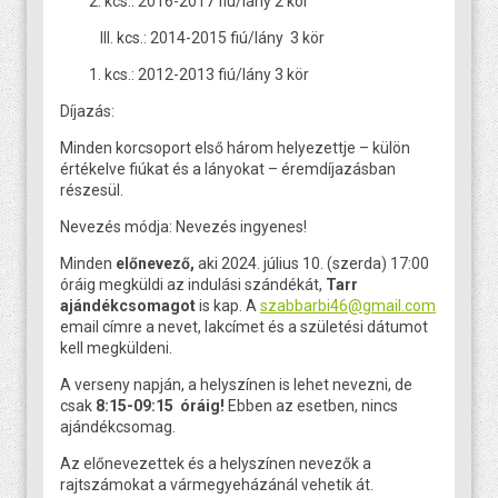
kcs.: 2016-2017 fiú/lány 2 kör
III. kcs.: 2014-2015 fiú/lány 3 kör
kcs.: 2012-2013 fiú/lány 3 kör
Díjazás:
Minden korcsoport első három helyezettje – külön
értékelve fiúkat és a lányokat – éremdíjazásban
részesül.
Nevezés módja: Nevezés ingyenes!
Minden
előnevező,
aki 2024. július 10. (szerda) 17:00
óráig megküldi az indulási szándékát,
Tarr
ajándékcsomagot
is kap. A
szabbarbi46@gmail.com
email címre a nevet, lakcímet és a születési dátumot
kell megküldeni.
A verseny napján, a helyszínen is lehet nevezni, de
csak
8:15-09:15 óráig!
Ebben az esetben, nincs
ajándékcsomag.
Az előnevezettek és a helyszínen nevezők a
rajtszámokat a vármegyeházánál vehetik át.