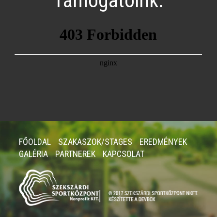
Támogatóink:
FŐOLDAL
SZAKASZOK/STAGES
EREDMÉNYEK
GALÉRIA
PARTNEREK
KAPCSOLAT