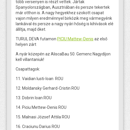
több versenyen is részt vettek. Jártak
Spanyolországban, Ausztriában és persze tekertek
már otthon is. A nagy hegyekhez szokott csapat
vajon milyen eredménnyel birkózik meg vármegyénk
lankáival és persze a nagy nyári hőség is kihívások elé
állítja, majd őket.
TURUL DEVA futamon
PICIU Mattew-Denis
az első
helyen zárt
A nyár közepén az AliscaBau 50. Gemenc Nagydíjon
kell villantaniuk!
Csapattagok:
11. Vaidian Iusti-Ioan ROU
12. Moldansky Gerhard-Cristin ROU
13. Dobrin Ioan ROU
14. Piciu Mettew-Denis ROU
15. Malnasi József Attila ROU
16. Craciunu Darius ROU