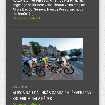
Köszönetünket fejezzük ki Támogatóinknak, akik
segítsége nélkül nem valósulhatott volna meg az
Alisca Bau 50. Gemenc Nagydíj! Köszönjük, hogy
mellettünk […]
Olvasom tovább [+]
2024. július 14.
ALISCA BAU-PÁLINKÁS CSABA EMLÉKVERSENY
KRITÉRIUM GÁLA KÉPEK
Olvasom tovább [+]