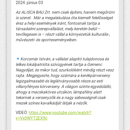
2024. június 03.
Az ALISCA BAU Zrt. nem csak építeni, hanem megőrizni
is szeret. Már a megalakulása óta kiemelt felelősséget
érez a helyi események iránt, fontosnak tartja a
társadalmi szerepvállalást, mely keretén belül –
tevőlegesen is – részt vállal a környezetük kulturális-,
művészeti- és sporteseményeiben.
Korcsmár István, a vállalat alapító tulajdonosa és
lelkes lokálpatrióta szívügyének tartja a Gemenc
Nagydíjat, és mikor tud, szurkolóként mindig részt vesz
rajta. Megjegyezte, hogy számára a kerékpárverseny
legizgalmasabb és leglátványosabb része az esti
villanyfényes körverseny. A világon szinte egyedülálló,
ahogy a macskaköves utcákon, lámpafény alatt
tekernek a versenyzők és a nagy sebességnél csak
mezek színes kavalkádját látják a nézők.
VIDEÓ:
https://www.youtube.com/watch?
v=Vx0WYT2EX9c