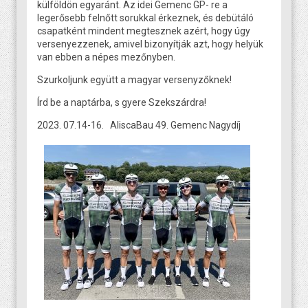
külföldön egyaránt. Az idei Gemenc GP- re a
legerősebb felnőtt sorukkal érkeznek, és debütáló
csapatként mindent megtesznek azért, hogy úgy
versenyezzenek, amivel bizonyítják azt, hogy helyük
van ebben a népes mezőnyben.
Szurkoljunk együtt a magyar versenyzőknek!
Írd be a naptárba, s gyere Szekszárdra!
2023. 07.14-16. AliscaBau 49. Gemenc Nagydíj