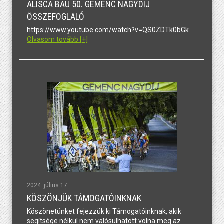
ALISCA BAU 50. GEMENC NAGYDÍJ
ÖSSZEFOGLALÓ
https://www.youtube.com/watch?v=QS0ZDTk0bGk
Olvasom tovább [+]
2024. július 17.
KÖSZÖNJÜK TÁMOGATÓINKNAK
Köszönetünket fejezzük ki Támogatóinknak, akik
segítsége nélkül nem valósulhatott volna meg az