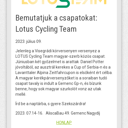
Bemutatjuk a csapatokat:
Lotus Cycling Team
2023. július 09.
Jelenleg a Visegrádi körversenyen versenyez a
LOTUS Cycling Team magyar-szerb közös csapat.
Júniusban két győzelmet is arattak Daniel Potter
jóvoltából, az ausztrál kerekes a Cup of Serbia-n és a
Lavanttaler Alpina Zeitfahrcupon is elsőként ért célba.
A magyar kerékpárversenyzőket is a soraiban tudó
csapat tavaly is indult a Gemenc Gp-n, és bízunk
benne, hogy sok magyar szurkolót vonz az utak
mellé.
Írd be a naptárba, s gyere Szekszárdra!
2023. 07.14-16. AliscaBau 49. Gemenc Nagydíj
HONLAP