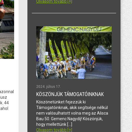
Olvasom tovább [+]
2024. július 17.
 azonnal
KÖSZÖNJÜK TÁMOGATÓINKNAK
ausz
Köszönetünket fejezzük ki
k. 44
Támogatóinknak, akik segítsége nélkül
 ahol
nem valósulhatott volna meg az Alisca
Bau 50. Gemenc Nagydíj! Köszönjük,
hogy mellettünk […]
Olvasom tovább [+]