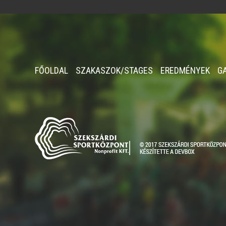
FŐOLDAL
SZAKASZOK/STAGES
EREDMÉNYEK
G