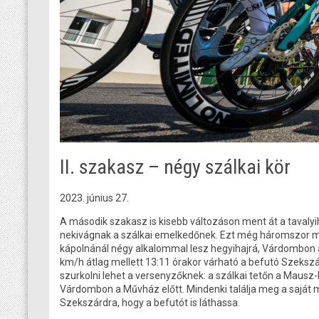
II. szakasz – négy szálkai kör
2023. június 27.
A második szakasz is kisebb változáson ment át a tavaly
nekivágnak a szálkai emelkedőnek. Ezt még háromszor m
kápolnánál négy alkalommal lesz hegyihajrá, Várdombon 
km/h átlag mellett 13:11 órakor várható a befutó Szekszár
szurkolni lehet a versenyzőknek: a szálkai tetőn a Mausz-k
Várdombon a Művház előtt. Mindenki találja meg a saját ma
Szekszárdra, hogy a befutót is láthassa.