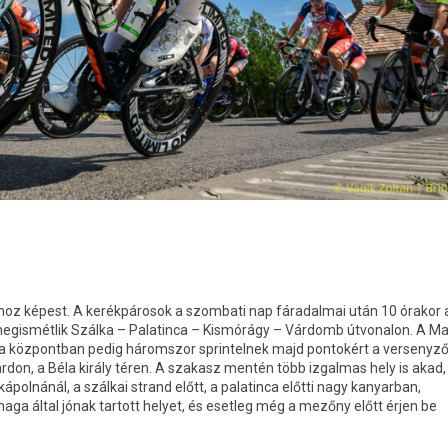
ihoz képest. A kerékpárosok a szombati nap fáradalmai után 10 órakor
egismétlik Szálka – Palatinca – Kismórágy – Várdomb útvonalon. A M
a központban pedig háromszor sprintelnek majd pontokért a versenyző
don, a Béla király téren. A szakasz mentén több izgalmas hely is akad,
ápolnánál, a szálkai strand előtt, a palatinca előtti nagy kanyarban,
ga által jónak tartott helyet, és esetleg még a mezőny előtt érjen be