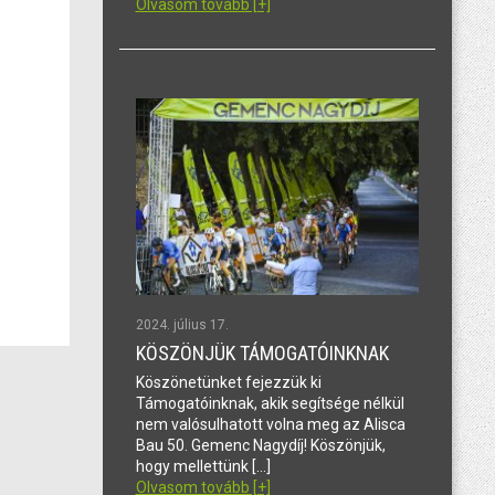
Olvasom tovább [+]
2024. július 17.
KÖSZÖNJÜK TÁMOGATÓINKNAK
Köszönetünket fejezzük ki
Támogatóinknak, akik segítsége nélkül
nem valósulhatott volna meg az Alisca
Bau 50. Gemenc Nagydíj! Köszönjük,
hogy mellettünk […]
Olvasom tovább [+]