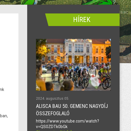
HÍREK
unk
2024. augusztus 05.
ALISCA BAU 50. GEMENC NAGYDÍJ
ÖSSZEFOGLALÓ
kban,
https://www.youtube.com/watch?
v=QS0ZDTk0bGk