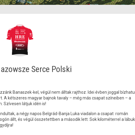
azowsze Serce Polski
zzánk Banaszek-kel, végül nem álltak rajthoz. Idei évben joggal bízhat
ort. A kétszeres magyar bajnok tavaly – még más csapat színeiben – a
 Szívesen látjuk idén is!
n indultak, a négy napos Belgrád-Banja Luka viadalon a csapat román
ón állt, és végül összetettben a második lett. Sok kilométerrel a lábu
ydíjra!