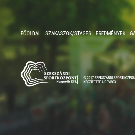
FŐOLDAL
SZAKASZOK/STAGES
EREDMÉNYEK
G