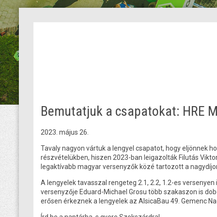
Bemutatjuk a csapatokat: HRE M
2023. május 26.
Tavaly nagyon vártuk a lengyel csapatot, hogy eljönnek ho
részvételükben, hiszen 2023-ban leigazolták Filutás Vikt
legaktívabb magyar versenyzők közé tartozott a nagydíjon.
A lengyelek tavasszal rengeteg 2.1, 2.2, 1.2-es versenye
versenyzője Eduard-Michael Grosu több szakaszon is dobog
erősen érkeznek a lengyelek az AlsicaBau 49. Gemenc Nag
Írd be a naptárba, s gyere Szekszárdra!