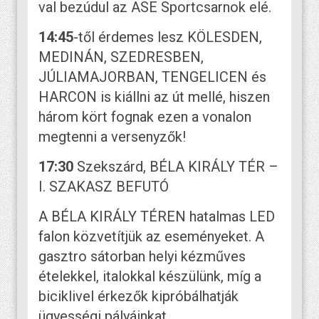
val bezúdul az ASE Sportcsarnok elé.
14:45
-től érdemes lesz KÖLESDEN,
MEDINÁN, SZEDRESBEN,
JÚLIAMAJORBAN, TENGELICEN és
HARCON is kiállni az út mellé, hiszen
három kört fognak ezen a vonalon
megtenni a versenyzők!
17:30
Szekszárd, BÉLA KIRÁLY TÉR –
I. SZAKASZ BEFUTÓ
A BÉLA KIRÁLY TÉREN hatalmas LED
falon közvetítjük az eseményeket. A
gasztro sátorban helyi kézműves
ételekkel, italokkal készülünk, míg a
biciklivel érkezők kipróbálhatják
ügyességi pályáinkat.