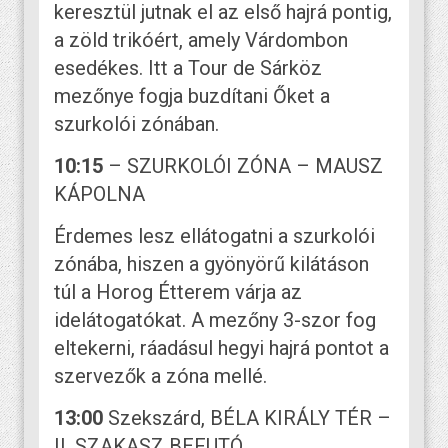
keresztül jutnak el az első hajrá pontig,
a zöld trikóért, amely Várdombon
esedékes. Itt a Tour de Sárköz
mezőnye fogja buzdítani Őket a
szurkolói zónában.
10:15
– SZURKOLÓI ZÓNA – MAUSZ
KÁPOLNA
Érdemes lesz ellátogatni a szurkolói
zónába, hiszen a gyönyörű kilátáson
túl a Horog Étterem várja az
idelátogatókat. A mezőny 3-szor fog
eltekerni, ráadásul hegyi hajrá pontot a
szervezők a zóna mellé.
13:00
Szekszárd, BÉLA KIRÁLY TÉR –
II. SZAKASZ BEFUTÓ