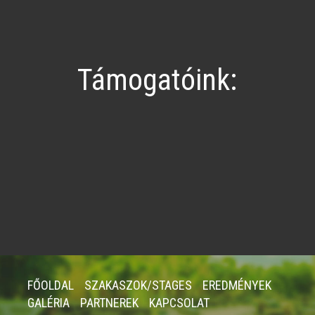
Támogatóink:
FŐOLDAL
SZAKASZOK/STAGES
EREDMÉNYEK
GALÉRIA
PARTNEREK
KAPCSOLAT