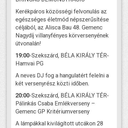
Kerékpáros közösségi felvonulás az
egészséges életmód népszerűsítése
céljából, az Alisca Bau 48. Gemenc
Nagydíj villanyfényes körversenyének
útvonalán!
19:00
-Szekszárd, BÉLA KIRÁLY TÉR-
Hamvai PG
A neves DJ fog a hangulatért felelni a
két versenyrész közti időben.
20:00
-Szekszárd, BÉLA KIRÁLY TÉR-
Pálinkás Csaba Emlékverseny –
Gemenc GP Kritériumverseny
A lámpákkal kivilágított utcákon 28