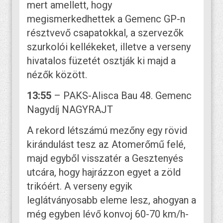
mert amellett, hogy
megismerkedhettek a Gemenc GP-n
résztvevő csapatokkal, a szervezők
szurkolói kellékeket, illetve a verseny
hivatalos füzetét osztják ki majd a
nézők között.
13:55
– PAKS-Alisca Bau 48. Gemenc
Nagydíj NAGYRAJT
A rekord létszámú mezőny egy rövid
kirándulást tesz az Atomerőmű felé,
majd egyből visszatér a Gesztenyés
utcára, hogy hajrázzon egyet a zöld
trikóért. A verseny egyik
leglátványosabb eleme lesz, ahogyan a
még egyben lévő konvoj 60-70 km/h-