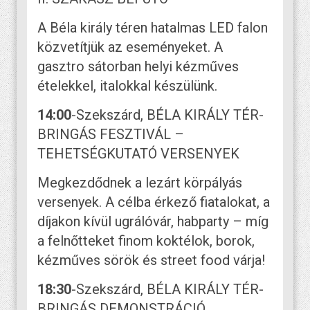
A Béla király téren hatalmas LED falon
közvetítjük az eseményeket. A
gasztro sátorban helyi kézműves
ételekkel, italokkal készülünk.
14:00
-Szekszárd, BÉLA KIRÁLY TÉR-
BRINGÁS FESZTIVÁL –
TEHETSÉGKUTATÓ VERSENYEK
Megkezdődnek a lezárt körpályás
versenyek. A célba érkező fiatalokat, a
díjakon kívül ugrálóvár, habparty – míg
a felnőtteket finom koktélok, borok,
kézműves sörök és street food várja!
18:30
-Szekszárd, BÉLA KIRÁLY TÉR-
BRINGÁS DEMONSTRÁCIÓ