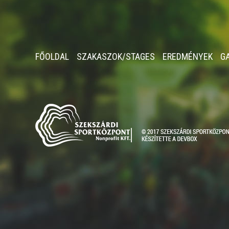
FŐOLDAL
SZAKASZOK/STAGES
EREDMÉNYEK
G