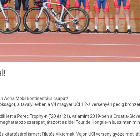
l!
n Adria Mobil kontinentális csapat!
kságot, a tavalyi évben a V4 magyar UCI 1.2-s versenyén pedig bronz
adik lett a Porec Trophy-n (’20 és ’21), valamint 2019-ben a Croatia-Slov
eghatározó szerepet játszott az idei Tour de Hongrie-n is, szinten mi
s kitartásáról ismert Filutás Viktornak. Vajon UCI verseny győzelmet lá