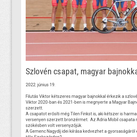
Szlovén csapat, magyar bajnokka
2022. június 19.
Filutás Viktor kétszeres magyar bajnokkal érkezik a szlové
Viktor 2020-ban és 2021-ben is megnyerte a Magyar Bajno
szerzett.
A csapatot erősíti még Tilen Finkst is, aki kétszer is harm
versenyen szerzett bronzérmet. Az Adria Mobil csapata m
szökésben volt versenyzőjük.
A Gemenc Nagydíj idei kiírása kedvezhet a gyorsaságáról é