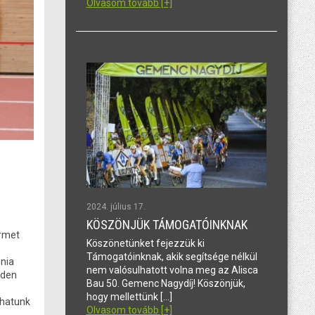
Olvasom tovább [+]
2024. július 17.
KÖSZÖNJÜK TÁMOGATÓINKNAK
érmet
Köszönetünket fejezzük ki
Támogatóinknak, akik segítsége nélkül
enia
nem valósulhatott volna meg az Alisca
nden
Bau 50. Gemenc Nagydíj! Köszönjük,
hogy mellettünk […]
thatunk
Olvasom tovább [+]