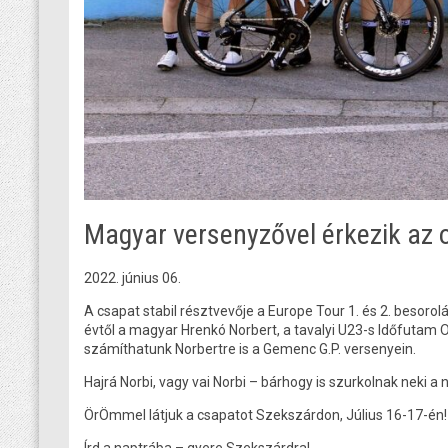
Magyar versenyzővel érkezik az 
2022. június 06.
A csapat stabil résztvevője a Europe Tour 1. és 2. besorol
évtől a magyar Hrenkó Norbert, a tavalyi U23-s Időfutam
számíthatunk Norbertre is a Gemenc G.P. versenyein.
Hajrá Norbi, vagy vai Norbi – bárhogy is szurkolnak neki a 
ÖrÖmmel látjuk a csapatot Szekszárdon, Július 16-17-én!
Írd a naptrába – gyere Szekszárdra!