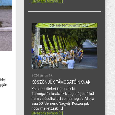
Olvasom tovább [+]
2024. július 17.
idei
KÖSZÖNJÜK TÁMOGATÓINKNAK
apján
Köszönetünket fejezzük ki
Támogatóinknak, akik segítsége nélkül
nem valósulhatott volna meg az Alisca
Bau 50. Gemenc Nagydíj! Köszönjük,
hogy mellettünk […]
Olvasom tovább [+]