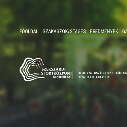
FŐOLDAL
SZAKASZOK/STAGES
EREDMÉNYEK
G