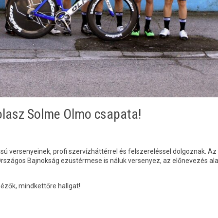
olasz Solme Olmo csapata!
ású versenyeinek, profi szervízháttérrel és felszereléssel dolgoznak. Az 
 Országos Bajnokság ezüstérmese is náluk versenyez, az előnevezés al
nézők, mindkettőre hallgat!