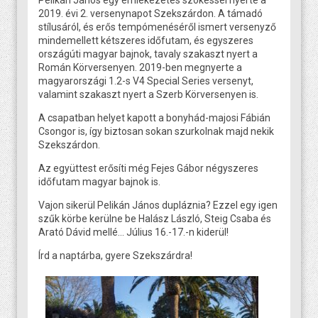
2019. évi 2. versenynapot Szekszárdon. A támadó
stílusáról, és erős tempómenéséről ismert versenyző
mindemellett kétszeres időfutam, és egyszeres
országúti magyar bajnok, tavaly szakaszt nyert a
Román Körversenyen. 2019-ben megnyerte a
magyarországi 1.2-s V4 Special Series versenyt,
valamint szakaszt nyert a Szerb Körversenyen is.
A csapatban helyet kapott a bonyhád-majosi Fábián
Csongor is, így biztosan sokan szurkolnak majd nekik
Szekszárdon.
Az együttest erősíti még Fejes Gábor négyszeres
időfutam magyar bajnok is.
Vajon sikerül Pelikán János dupláznia? Ezzel egy igen
szűk körbe kerülne be Halász László, Steig Csaba és
Arató Dávid mellé… Július 16.-17.-n kiderül!
Írd a naptárba, gyere Szekszárdra!