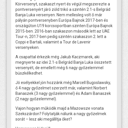
Körversenyt, szakaszt nyert és végül megszerezte a
pontversenyért járó zöld trikó a szintén 2.1-s Belgrád
Banja Luka versenyen. Nem mellesleg volt ő már
pályán pontversenyben Európa Bajnok 2017-ben és
országúton U19 korcsoportban szinten Európa Bajnok
2015-ben. 2016-ban szakaszon második lett az UAE
Tour-n, 2017-ben pedig szintén szakaszon 2. lett a
Coppi e Bartali, valamint a Tour de Lavenir
versenyeken.
A csapattal érkezik még Jakub Kaczmarek, aki
megnyerte az idei 2.1-s Belgrád Banja Luka összetett
versenyét, de emellett még 6 nagy győzelemmel
büszkélkedhet.
Jó esélyekkel jön hozzánk még Marcell Bugoslawsky,
ő 4 nagy győzelmet szerzett már, valamint Norbert
Banaszek (3 nagy győzelemmel) és Adam Banaszek
(2 nagy győzelemmel).
Vajon hogyan működik majd a Mazowsze vonata
Szekszárdon? Folytatják nálunk a nagy győzelmek
sorát – lesz aki megállítja őket?