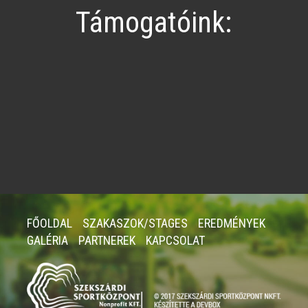
Támogatóink:
FŐOLDAL
SZAKASZOK/STAGES
EREDMÉNYEK
GALÉRIA
PARTNEREK
KAPCSOLAT