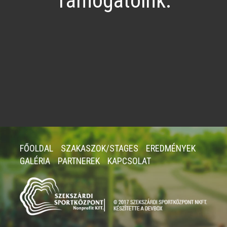
Támogatóink:
FŐOLDAL
SZAKASZOK/STAGES
EREDMÉNYEK
GALÉRIA
PARTNEREK
KAPCSOLAT