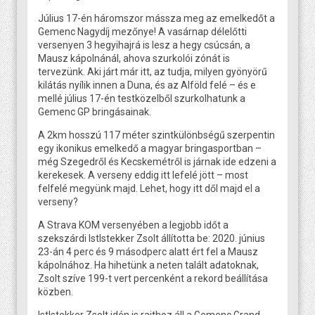
Július 17-én háromszor mássza meg az emelkedőt a
Gemenc Nagydíj mezőnye! A vasárnap délelőtti
versenyen 3 hegyihajrá is lesz a hegy csúcsán, a
Mausz kápolnánál, ahova szurkolói zónát is
tervezünk. Aki járt már itt, az tudja, milyen gyönyörű
kilátás nyílik innen a Duna, és az Alföld felé – és e
mellé július 17-én testközelből szurkolhatunk a
Gemenc GP bringásainak.
A 2km hosszú 117 méter szintkülönbségű szerpentin
egy ikonikus emelkedő a magyar bringasportban –
még Szegedről és Kecskemétről is járnak ide edzeni a
kerekesek. A verseny eddig itt lefelé jött – most
felfelé megyünk majd. Lehet, hogy itt dől majd el a
verseny?
A Strava KOM versenyében a legjobb időt a
szekszárdi Istlstekker Zsolt állította be: 2020. június
23-án 4 perc és 9 másodperc alatt ért fel a Mausz
kápolnához. Ha hihetünk a neten talált adatoknak,
Zsolt szíve 199-t vert percenként a rekord beállítása
közben.