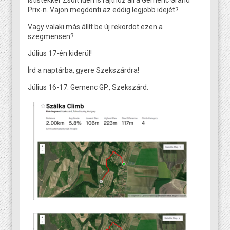
Istlstekker Zsolt idén is rajthoz áll a Gemenc Grand
Prix-n. Vajon megdönti az eddig legjobb idejét?
Vagy valaki más állít be új rekordot ezen a
szegmensen?
Július 17-én kiderül!
Írd a naptárba, gyere Szekszárdra!
Július 16-17. Gemenc GP., Szekszárd.