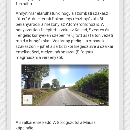
formába.
Annyit már elárulhatunk, hogy a szombati szakasz –
július 16-án – érinti Paksot egy részhajrával, sőt
bekanyarodik a mezőny az Atomerőműhöz is. A
nagyszerűen felépített szakasz Kölesd, Szedres és
Tengelic környékén szépen felújított aszfalton vezeti
majd a bringásokat. Vasárnap pedig – a második
szakaszon – jöhet a sárközi kör kiegészülve a szálkai
emelkedővel, melyet háromszor (!) fognak
megmászni a versenyzők.
A szálkai emelkedő: A Görögszótól a Mausz
kápolnáig.