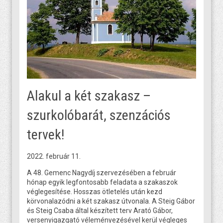
Alakul a két szakasz –
szurkolóbarát, szenzációs
tervek!
2022. február 11.
A 48. Gemenc Nagydíj szervezésében a február
hónap egyik legfontosabb feladata a szakaszok
véglegesítése. Hosszas ötletelés után kezd
körvonalazódni a két szakasz útvonala. A Steig Gábor
és Steig Csaba által készített terv Arató Gábor,
versenyigazgató véleményezésével kerül végleges