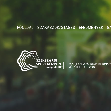
FŐOLDAL
SZAKASZOK/STAGES
EREDMÉNYEK
G