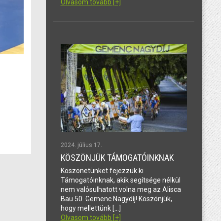
Olvasom tovább [+]
2024. július 17.
KÖSZÖNJÜK TÁMOGATÓINKNAK
Köszönetünket fejezzük ki
Támogatóinknak, akik segítsége nélkül
nem valósulhatott volna meg az Alisca
Bau 50. Gemenc Nagydíj! Köszönjük,
hogy mellettünk […]
Olvasom tovább [+]