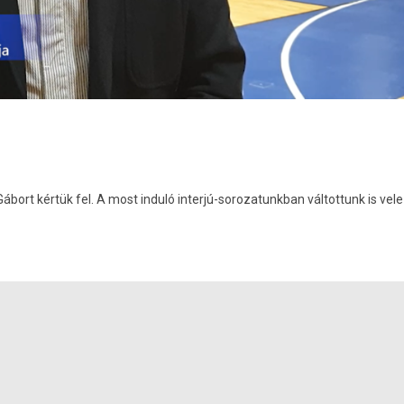
ort kértük fel. A most induló interjú-sorozatunkban váltottunk is vele