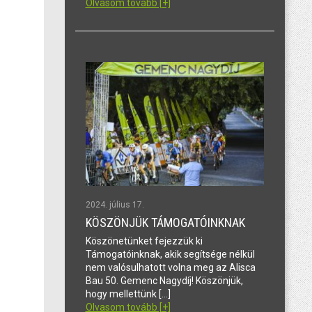
Olvasom tovább [+]
2024. július 17.
KÖSZÖNJÜK TÁMOGATÓINKNAK
Köszönetünket fejezzük ki
Támogatóinknak, akik segítsége nélkül
nem valósulhatott volna meg az Alisca
Bau 50. Gemenc Nagydíj! Köszönjük,
hogy mellettünk […]
Olvasom tovább [+]