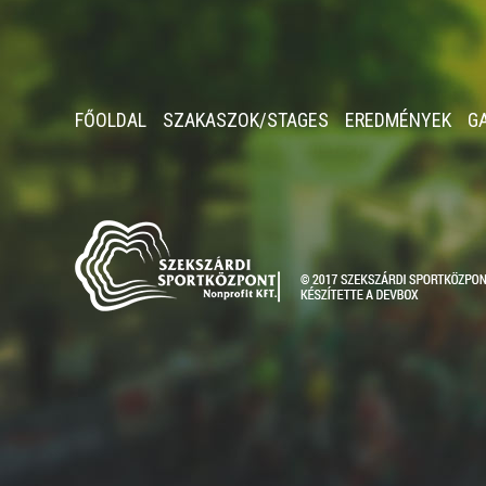
FŐOLDAL
SZAKASZOK/STAGES
EREDMÉNYEK
G