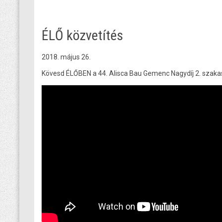
ÉLŐ közvetítés
2018. május 26.
Kövesd ÉLŐBEN a 44. Alisca Bau Gemenc Nagydíj 2. szakasz