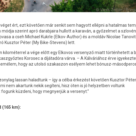
véget ért, ezt követően már senkit sem hagyott ellépni a hatalmas te
 módja szerint apró darabjaira hullott a karaván, a győzelmet a szlové
vasa a cseh Michael Kukrle (Elkov-Author) és a moldáv Nicolae Tanovit
ó Kusztor Péter (My Bike-Stevens) lett.
 kilométerrel a vége előtt egy Elkovos versenyző miatt történhetett a 
zgyőztes Korosec a díjátadóra várva. – A Kálváriához érve igyekezte
s. Remélem, hogy az utolsó szakaszon esélyem lehet bónusz-másodperc
szonylag lassan haladtunk – így a célba érkezést követően Kusztor Péter
l mi nem akartunk nekik segíteni, hisz öten is jó helyzetben voltunk
fogunk küzdeni, hogy megnyerjük a versenyt.”
 (165 km):