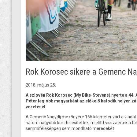
Rok Korosec sikere a Gemenc Nag
2018. május 25.
A szlovén
Rok Korosec (My Bike-Stevens) nyerte a 44.
Péter legjobb magyarként az előkelő hatodik helyen zár
vezetését.
A Gemenc Nagydíj mezőnyére 165 kilométer várt a viadal
három nagyobb kört teljesítettek, mielőtt visszaértek a to
semmiféleképpen sem mondható meredekét.