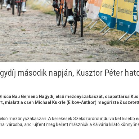
ydíj második napján, Kusztor Péter hat
 Alisca Bau Gemenc Nagydíj első mezőnyszakaszát, csapattársa Kus
t, mialatt a cseh Michael Kukrle (Elkov-Author) megőrizte összetett
 első mezőnyszakaszán. A kerekesek Szekszárdról indulva két kisebb é
lnai városba, ahol újfent meg kellett mászniuk a Kálvária kilátó könnyűn