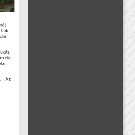
mpót
n Rok
chii
bukás,
m elől
eket
. – Az