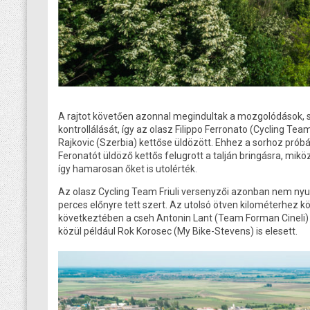
A rajtot követően azonnal megindultak a mozgolódások, 
kontrollálását, így az olasz Filippo Ferronato (Cycling Te
Rajkovic (Szerbia) kettőse üldözött. Ehhez a sorhoz próbá
Feronatót üldöző kettős felugrott a talján bringásra, mik
így hamarosan őket is utolérték.
Az olasz Cycling Team Friuli versenyzői azonban nem nyug
perces előnyre tett szert. Az utolsó ötven kilométerhez 
következtében a cseh Antonin Lant (Team Forman Cineli) a 
közül például Rok Korosec (My Bike-Stevens) is elesett.