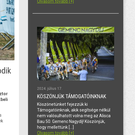
Olvasom tovább [+]
odik
2024. július 17.
ztor
KÖSZÖNJÜK TÁMOGATÓINKNAK
beli
Köszönetünket fejezzük ki
Támogatóinknak, akik segítsége nélkül
s
nem valósulhatott volna meg az Alisca
ek
Bau 50. Gemenc Nagydíj! Köszönjük,
hogy mellettünk […]
Olvasom tovább [+]