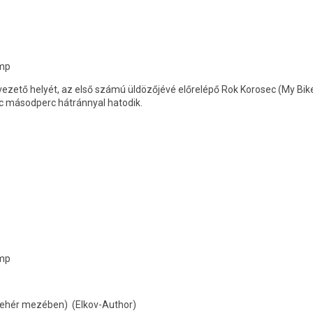
 mp
vezető helyét, az első számú üldözőjévé előrelépő Rok Korosec (My Bik
lc másodperc hátránnyal hatodik.
 mp
-fehér mezében) (Elkov-Author)