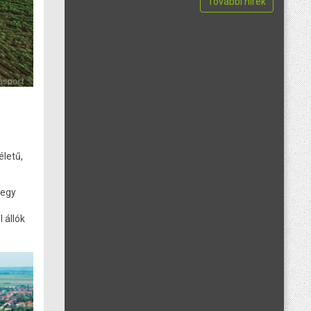
További hírek
n
életű,
 egy
 állók