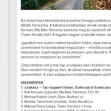
Az utolsó húsz kilométerhez közelítve Donega szökése is 
diktáló főmezőny. A Kálvária emelkedőjén annak rendje és
Korosec (My Bike-Stevens) szerezte meg az összetett éllo
(Team Novák) előtt. A legjobb magyar a hatodik helyen zár
„Igazából nem tudom miként kerültem földre, olyan hatvan
szerencsére horzsolásokkal megúsztam – mondta a szakas
helyezkedni, majd megőrizni az előnyöm, ami sikerült i
szerezni és megnyerni az összetettet.”
„Elég hektikus volt a mai nap, a szakasz első részében vi
Elkov kezdett forogni az élen, de idővel visszaálltak, mive
összetettben. A záró szakaszon mindenféleképpen azért 
EREDMÉNYEK
1. szakasz – Tarr kupáért futam,
Szekszárd-Szekszárd
1. Rok Korosec (szlovén, My Bike-Stevens) 3:51:44
2. Michael Kukrle (cseh, Elkov-Author) a.i
3. Nicolae Tanovitchii (moldáv, Team Novák) a.i
4. Manuel Pesci (olasz, Team Cervelo) + 4 mp
5. Sebastian Baldauf (német, WSA-Pushbikers) + 6 mp