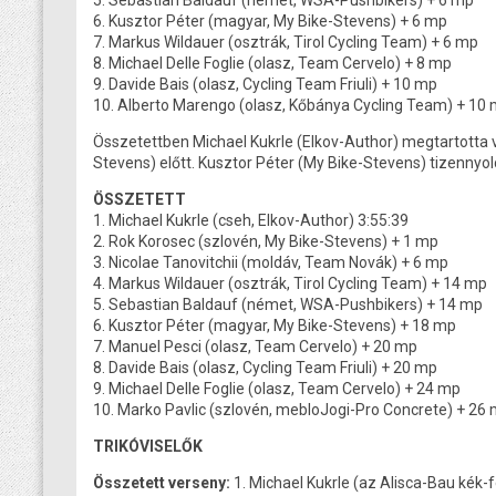
6. Kusztor Péter (magyar, My Bike-Stevens) + 6 mp
7. Markus Wildauer (osztrák, Tirol Cycling Team) + 6 mp
8. Michael Delle Foglie (olasz, Team Cervelo) + 8 mp
9. Davide Bais (olasz, Cycling Team Friuli) + 10 mp
10. Alberto Marengo (olasz, Kőbánya Cycling Team) + 10
Összetettben Michael Kukrle (Elkov-Author) megtartotta 
Stevens) előtt. Kusztor Péter (My Bike-Stevens) tizennyo
ÖSSZETETT
1. Michael Kukrle (cseh, Elkov-Author) 3:55:39
2. Rok Korosec (szlovén, My Bike-Stevens) + 1 mp
3. Nicolae Tanovitchii (moldáv, Team Novák) + 6 mp
4. Markus Wildauer (osztrák, Tirol Cycling Team) + 14 mp
5. Sebastian Baldauf (német, WSA-Pushbikers) + 14 mp
6. Kusztor Péter (magyar, My Bike-Stevens) + 18 mp
7. Manuel Pesci (olasz, Team Cervelo) + 20 mp
8. Davide Bais (olasz, Cycling Team Friuli) + 20 mp
9. Michael Delle Foglie (olasz, Team Cervelo) + 24 mp
10. Marko Pavlic (szlovén, mebloJogi-Pro Concrete) + 26
TRIKÓVISELŐK
Összetett verseny:
1. Michael Kukrle (az Alisca-Bau kék