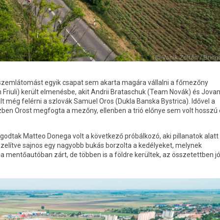
szemlátomást egyik csapat sem akarta magára vállalni a főmezőny
am Friuli) került elmenésbe, akit Andrii Brataschuk (Team Novák) és Jova
lt még felérni a szlovák Samuel Oros (Dukla Banska Bystrica). Idővel a
özben Orost megfogta a mezőny, ellenben a trió előnye sem volt hosszú 
odtak Matteo Donega volt a következő próbálkozó, aki pillanatok alatt
közelítve sajnos egy nagyobb bukás borzolta a kedélyeket, melynek
mentőautóban zárt, de többen is a földre kerültek, az összetettben jól