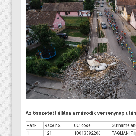
Az összetett állása a második versenynap után
Rank
Race no.
UCI code
Surname an
1
121
10013582206
TAGLIANI Fil