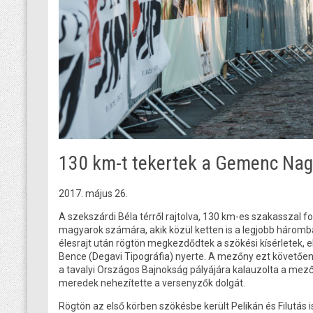
130 km-t tekertek a Gemenc Nag
2017. május 26.
A szekszárdi Béla térről rajtolva, 130 km-es szakasszal fo
magyarok számára, akik közül ketten is a legjobb háromban 
élesrajt után rögtön megkezdődtek a szökési kísérletek, 
Bence (Degavi Tipográfia) nyerte. A mezőny ezt követően
a tavalyi Országos Bajnokság pályájára kalauzolta a mez
meredek nehezítette a versenyzők dolgát.
Rögtön az első körben szökésbe került Pelikán és Filutás