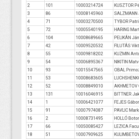
2
101
10003214724
KUSZTOR Pé
3
86
10008145960
SALZMANN J
4
71
10003270500
TYBOR Patri
5
72
10005540195
HARING Mart
6
104
10008689665
PELIKÁN Ján
7
42
10009520532
FILUTÁS Vikt
8
55
10009818202
KUZMIN Ant
9
54
10006895367
NIKITIN Mat
10
93
10015547565
OBAL Primo
11
53
10008683605
LUCHSHENKO
12
52
10008849010
AKHMETOV 
13
131
10016046915
BITTNER Ja
14
1
10006421077
FEJES Gábo
15
91
10007974087
PAVLIC Mar
16
2
10008731495
HOLLÓ Boto
17
66
10050085427
LEZICA Facu
18
51
10007909625
KULIMBETOV