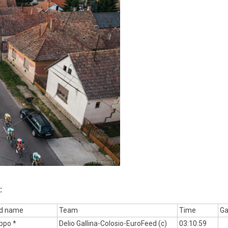
:
d name
Team
Time
G
ippo *
Delio Gallina-Colosio-EuroFeed (c)
03:10:59