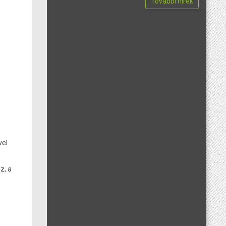
További hírek
vel
z, a