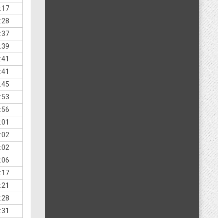
:17
:28
:37
:39
:41
:41
:45
:53
:56
:01
:02
:02
:06
:17
:21
:28
:31