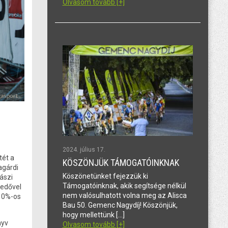
Olvasom tovább [+]
2024. július 17.
tét a
KÖSZÖNJÜK TÁMOGATÓINKNAK
agárdi
Köszönetünket fejezzük ki
ászi
Támogatóinknak, akik segítsége nélkül
kedővel
nem valósulhatott volna meg az Alisca
 10%-os
Bau 50. Gemenc Nagydíj! Köszönjük,
hogy mellettünk […]
nyv
Olvasom tovább [+]