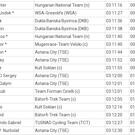
ter
Hungarian National Team (n)
03:11:16
00
odok *
WSA-Greenlife (WSA)
03:11:27
00
k
Dukla Banska Bystrica (DKB)
03:11:36
00
in
Dukla Banska Bystrica (DKB)
03:11:38
00
os *
Hungarian National Team (n)
03:11:40
00
or *
Mugenrace-Team Veloki (c)
03:11:40
00
on *
Astana City (TSE)
03:11:44
00
vey
Astana City (TSE)
03:11:52
00
z
Kult Soklan (c)
03:11:55
00
 Sergey
Astana City (TSE)
03:12:00
01
Galym
Astana City (TSE)
03:12:01
01
kub
Team Forman Cinelli (c)
03:12:01
01
r
Bátorfi-Trek Team (c)
03:12:05
01
ko
Kult Soklan (c)
03:12:16
01
nd
Bátorfi-Trek Team (c)
03:12:20
01
ndo Gabriel
TUSNAD Cycling Team (TCT)
03:12:27
01
 Nurbolat
Astana City (TSE)
03:12:30
01