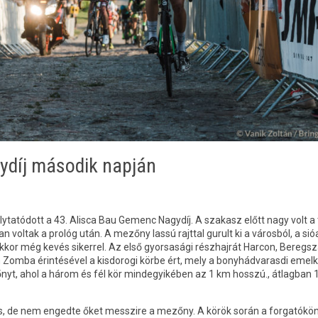
ydíj második napján
lytatódott a 43. Alisca Bau Gemenc Nagydíj. A szakasz előtt nagy volt a 
voltak a prológ után. A mezőny lassú rajttal gurult ki a városból, a sió
ekkor még kevés sikerrel. Az első gyorsasági részhajrát Harcon, Beregsz
 Zomba érintésével a kisdorogi körbe ért, mely a bonyhádvarasdi emel
őnyt, ahol a három és fél kör mindegyikében az 1 km hosszú., átlagban
 is, de nem engedte őket messzire a mezőny. A körök során a forgatókö