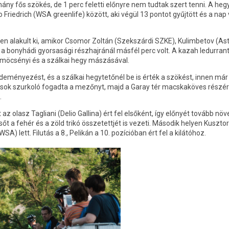
ány fős szökés, de 1 perc feletti előnyre nem tudtak szert tenni. A hegy
 Friedrich (WSA greenlife) között, aki végül 13 pontot gyűjtött és a nap
ben alakult ki, amikor Csomor Zoltán (Szekszárdi SZKE), Kulimbetov (As
a bonyhádi gyorsasági részhajránál másfél perc volt. A kazah ledurrant
 möcsényi és a szálkai hegy mászásával.
ményezést, és a szálkai hegytetőnél be is érték a szökést, innen már 
én sok szurkoló fogadta a mezőnyt, majd a Garay tér macskaköves részé
.
az olasz Tagliani (Delio Gallina) ért fel elsőként, így előnyét tovább növ
t a fehér és a zöld trikó összetettjét is vezeti. Második helyen Kuszto
 lett. Filutás a 8., Pelikán a 10. pozícióban ért fel a kilátóhoz.