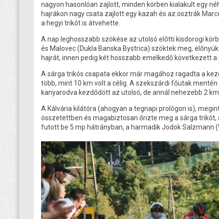
nagyon hasonlóan zajlott, minden körben kialakult egy néh
hajrákon nagy csata zajlott egy kazah és az osztrák Marco
a hegyi trikót is átvehette.
A nap leghosszabb szökése az utolsó előtti kisdorogi kör
és Malovec (Dukla Banska Bystrica) szöktek meg, előnyük 
hajrát, innen pedig két hosszabb emelkedő következett a
A sárga trikós csapata ekkor már magához ragadta a kezde
több, mint 10 km volt a célig. A szekszárdi főutak ment
kanyarodva kezdődött az utolsó, de annál nehezebb 2 km
A Kálvária kilátóra (ahogyan a tegnapi prológon is), megint 
összetettben és magabiztosan őrizte meg a sárga trikót, ső
futott be 5 mp hátrányban, a harmadik Jodok Salzmann (WSA)