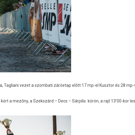
a, Tagliani vezet a szombati záróetap előtt 17 mp-el Kusztor és 28 mp-
t a mezőny, a Szekszárd – Decs – Sárpilis körön, a rajt 13’00-kor les