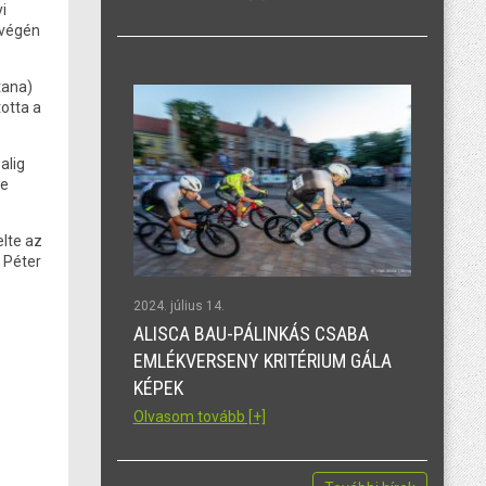
i
 végén
tana)
otta a
alig
re
elte az
r Péter
2024. július 14.
ALISCA BAU-PÁLINKÁS CSABA
EMLÉKVERSENY KRITÉRIUM GÁLA
KÉPEK
Olvasom tovább [+]